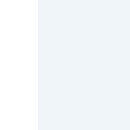
i utiliza el
s. Binin
apuesten de
 a qué
 amplia
os web