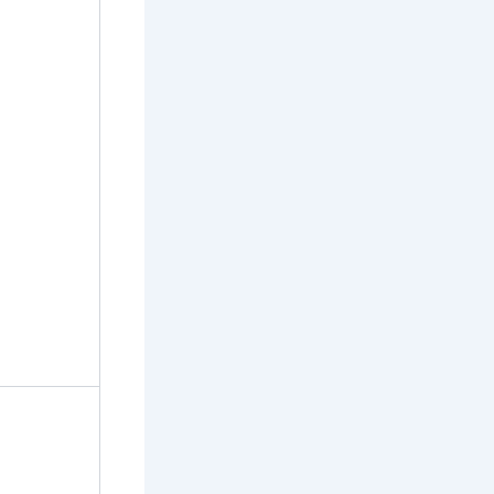
 video
 Mega
amente se
en una de
s salas
asino en
 y el
 el
ben