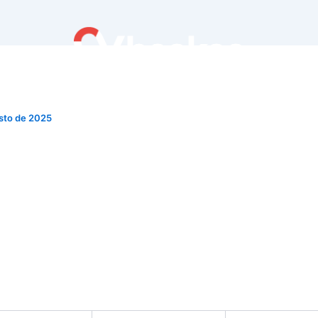
ervicios
Preguntas frecuentes
Ofic
ta Total Bonos
osto de 2025
al Bonos
sejo en el conteo de cartas es jugar varias manos en el Bl
, el artículo 4 de las políticas de Koa se refiere a la integr
icas adicionales disponibles dependen en gran medida de lo
apuesta total bonos como ver un video.
cuenta en Meridianbet desde tu celular