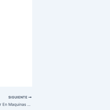
ve de 17
 un jugador
kjack en
 1,5%. Al
 en el GP de
SIGUIENTE
Trucos Para Ganar En Maquinas Tragamonedas