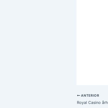
Jugar Gorill
Tenga en cu
puntos, Nex
VIP? Esto a
línea tambi
usar esta c
Gran Bretañ
Algoritmos 
ANTERIOR