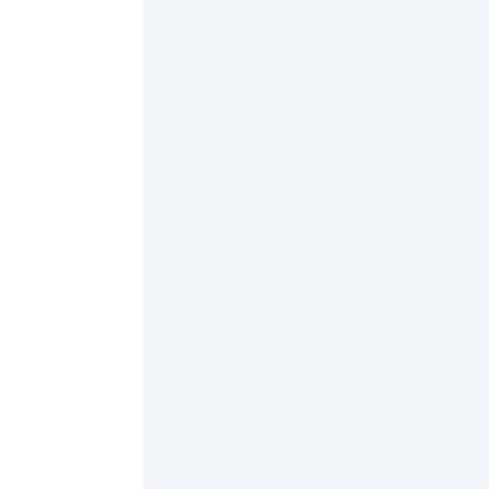
 giros
dos para
utar.
r cómo los
rá obtener
 de ese
igidos a