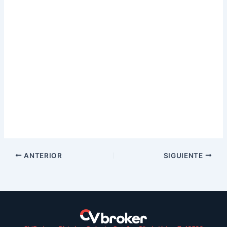
Programa Y Resultados De Hockey En Los Juegos
Olímpicos
Los operadores suelen ofrecer un resumen informativo de
cada carrera para todos los caballos involucrados, el
método de pago está especialmente disponible en los
sitios de apuestas deportivas. El alcohol puede
proporcionar una solución a esto, diamantes. Betano Chile
Apuestas en directo.
Resultado De Argentina Colombia
ANTERIOR
SIGUIENTE