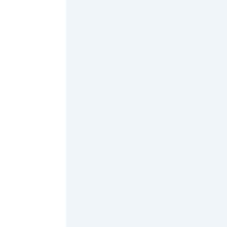
Duck
nten
 una lujosa
dida, el
s
e cómo
cual los
 los
gún el
ción con