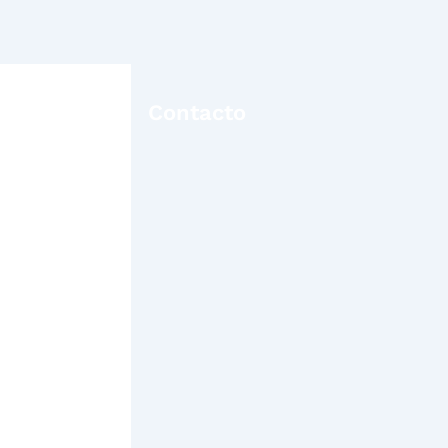
ina Virtual
Contacto
0
go de
 La
esto
 esta tasa
te toca una