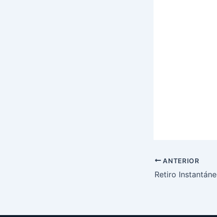
foto.
Aparte
bingo en lí
Europa que
giratorio del
Finalmente,
considerada
adaptadas a
un conjunto
ANTERIOR