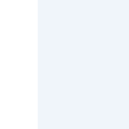
raer a los
a de hockey
empo, en
al Barcelona
rado
d, debe
istro y