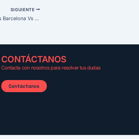
SIGUIENTE
Casa De Apuestas Barcelona Vs Flamengo
CONTÁCTANOS
Contacta con nosotros para resolver tus dudas
Contáctanos