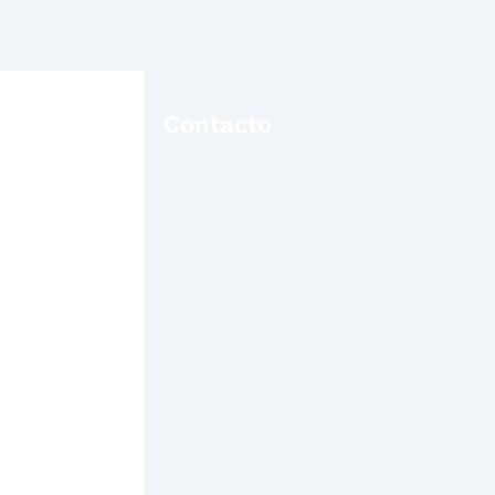
ina Virtual
Contacto
 de
, como ganar
 conejos.