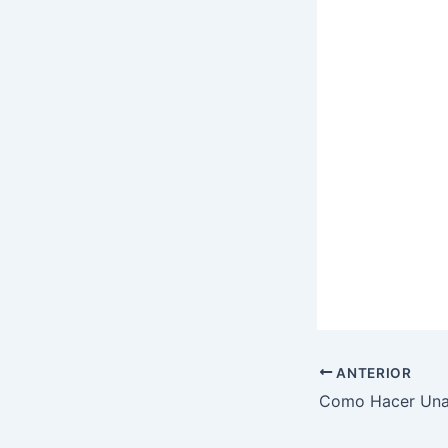
Como ganar 
Red Star
experime
Máquinas tr
Recomend
propia in
Apuesta Ca
Casino e
ANTERIOR