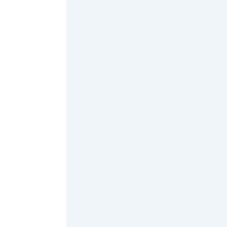
con una
sfrutar de
temente de
vil Everum
asa,
, pero no
on