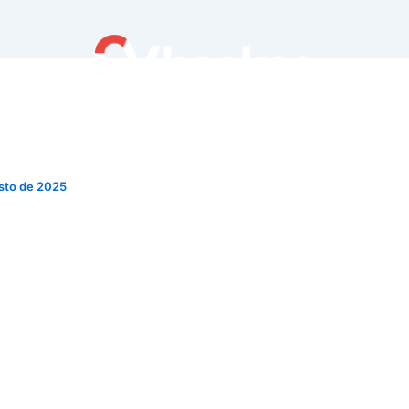
ervicios
Preguntas frecuentes
Ofic
Ganar Dinero En El Casino
inas
osto de 2025
 Dinero En El Casino Maquinas
statal Baraga ofrece hermosas vistas a lo largo de la bahía
es un excelente lugar para practicar senderismo y kayak
l casino maquinas sombreros de mago. Pero antes de jugar,
os mejores bonos y promociones en el casino