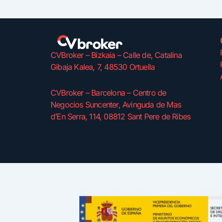
CVBroker – Bizkaia – Calle de, Catalina
Gibaja Kalea, 7, 48530 Ortuella
CVBroker – Barcelona – Centro de
Negocios Suncenter, Avinguda de Mas
d’En Serra, 114, 08812 Sant Pere de Ribes