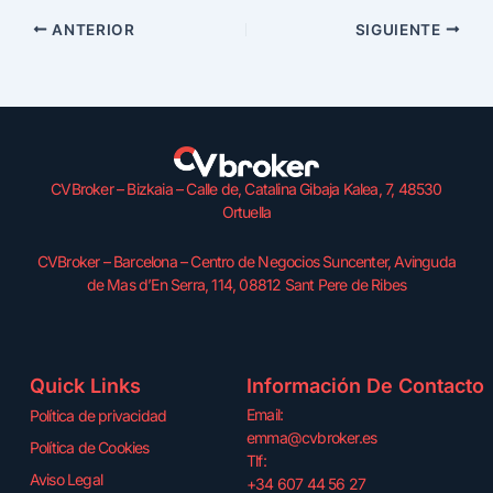
ANTERIOR
SIGUIENTE
CVBroker – Bizkaia – Calle de, Catalina Gibaja Kalea, 7, 48530
Ortuella
CVBroker – Barcelona – Centro de Negocios Suncenter, Avinguda
de Mas d’En Serra, 114, 08812 Sant Pere de Ribes
Quick Links
Información De Contacto
Email:
Política de privacidad
emma@cvbroker.es
Política de Cookies
Tlf:
Aviso Legal
+34 607 44 56 27