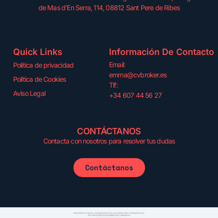
de Mas d’En Serra, 114, 08812 Sant Pere de Ribes
Quick Links
Información De Contacto
Email:
Política de privacidad
emma@cvbroker.es
Política de Cookies
Tlf:
Aviso Legal
+34 607 44 56 27
CONTÁCTANOS
Contacta con nosotros para resolver tus dudas
Contáctanos