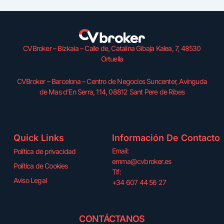
CVBroker – Bizkaia – Calle de, Catalina Gibaja Kalea, 7, 48530
Ortuella
CVBroker – Barcelona – Centro de Negocios Suncenter, Avinguda
de Mas d’En Serra, 114, 08812 Sant Pere de Ribes
Quick Links
Información De Contacto
Email:
Política de privacidad
emma@cvbroker.es
Política de Cookies
Tlf:
Aviso Legal
+34 607 44 56 27
CONTÁCTANOS