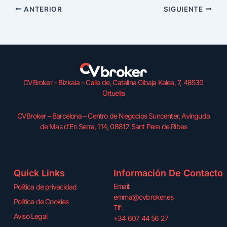
ANTERIOR
SIGUIENTE
CVBroker – Bizkaia – Calle de, Catalina Gibaja Kalea, 7, 48530
Ortuella
CVBroker – Barcelona – Centro de Negocios Suncenter, Avinguda
de Mas d’En Serra, 114, 08812 Sant Pere de Ribes
Quick Links
Información De Contacto
Email:
Política de privacidad
emma@cvbroker.es
Política de Cookies
Tlf:
Aviso Legal
+34 607 44 56 27