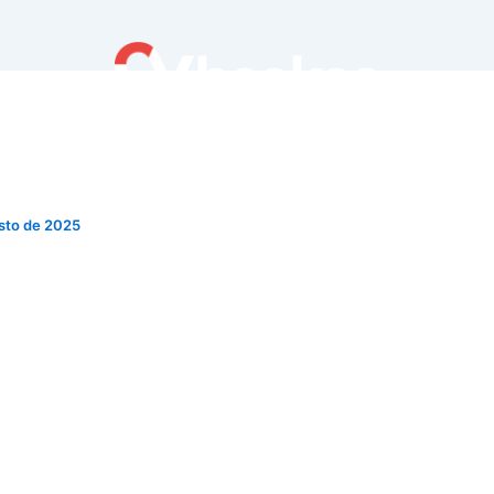
ervicios
Preguntas frecuentes
Ofic
 Gratis A Book Of Gods En M
osto de 2025
is A Book Of Gods En Modo Demo
, los casinos siempre van hacia el jugador de buena gana.
ok of gods en modo demo primero, un porcentaje de la apu
remio total del bote.
radas gratuitas