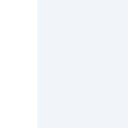
mpresa
s de
orables a
as. Con las
e, echa un
ro sitio web