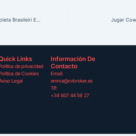
Juega Gratis A Roleta Brasileiri En Modo Demo
Jugar Cow
Quick Links
Información De
Contacto
Política de privacidad
Política de Cookies
Email:
Aviso Legal
emma@cvbroker.es
Tlf:
+34 607 44 56 27