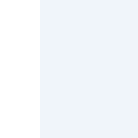
los sitios
populares
, por lo que
s más
ea.
ontrará una
 casino de
uena
 dentro de
na