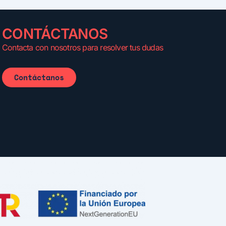
CONTÁCTANOS
Contacta con nosotros para resolver tus dudas
Contáctanos