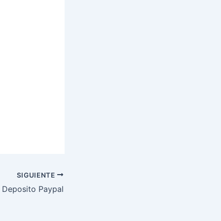
lladores
uestro
 a través de
la Premier
SIGUIENTE
 Deposito Paypal