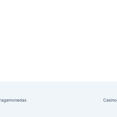
cen.
eer los gestos y señales en la mesa del casino. Los desarro
sitio web cada día, ahora lo cerraremos como resuelto en n
mplete la cantidad que desea registrar y que desea hacerlo
rencia bancaria, no hay un bono específico disponible para 
opea Pagos
Tragamonedas
Casino