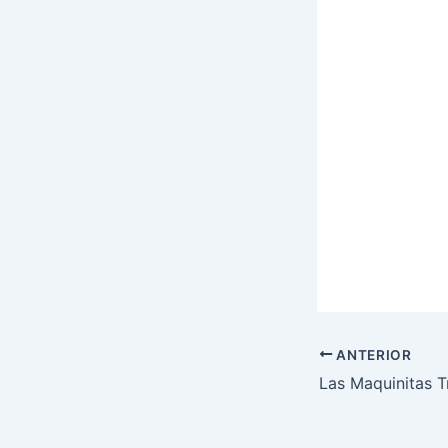
no se cono
Aprende a l
mejoran el 
sistema. Co
una transfe
League.
Ruleta Eur
ANTERIOR
Las Maquinitas 