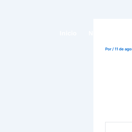
Ir
al
contenido
Inicio
Nosotros
S
Juego
Por
/
11 de ag
Juego De C
Juego de ca
rakeback pre
Jackpots On
Casinos En 
Como Ganar
Juega gra