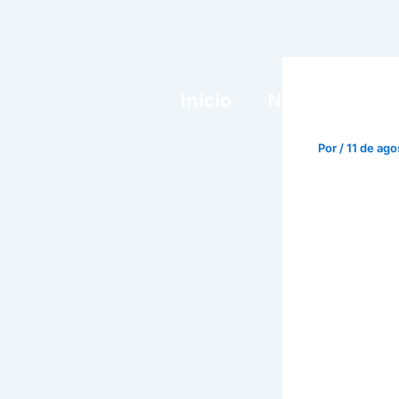
Ir
al
contenido
Inicio
Nosotros
S
Juego
Por
/
11 de ag
Juego De Ca
Juego de ca
excepcional,
gastar tu p
operadores 
bonificació
tragamoneda
mesa privad