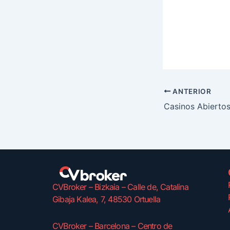
desarrollan
Maquinas T
ANTERIOR
Casinos Abierto
CVBroker – Bizkaia – Calle de, Catalina
Gibaja Kalea, 7, 48530 Ortuella
CVBroker – Barcelona – Centro de