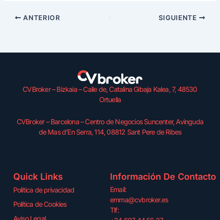
ANTERIOR
SIGUIENTE
CVBroker – Bizkaia – Calle de, Catalina Gibaja Kalea, 7, 48530
Ortuella
CVBroker – Barcelona – Centro de Negocios Suncenter, Avinguda
de Mas d’En Serra, 114, 08812 Sant Pere de Ribes
Quick Links
Información De Contacto
Email:
Política de privacidad
emma@cvbroker.es
Política de Cookies
Tlf:
Aviso Legal