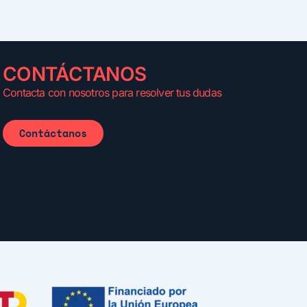
CONTÁCTANOS
Contacta con nosotros para resolver tus dudas
Contáctanos