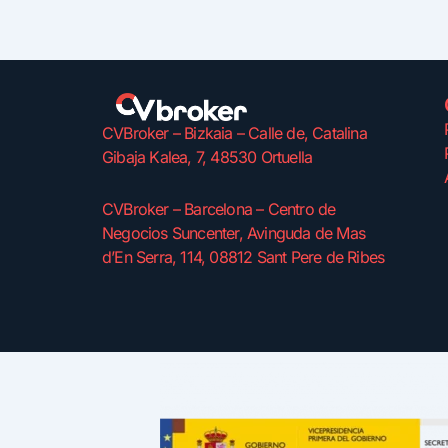
CVBroker – Bizkaia – Calle de, Catalina
Gibaja Kalea, 7, 48530 Ortuella
CVBroker – Barcelona – Centro de
Negocios Suncenter, Avinguda de Mas
d’En Serra, 114, 08812 Sant Pere de Ribes