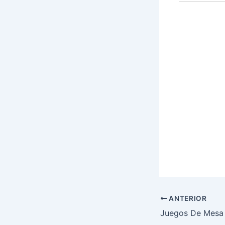
Jugar fluffy
La única fo
ventaja sob
convertirse 
comenzar co
embargo, lo
Mejores Tr
Terraza Cas
Tragamoned
ANTERIOR
Juegos De Mesa 