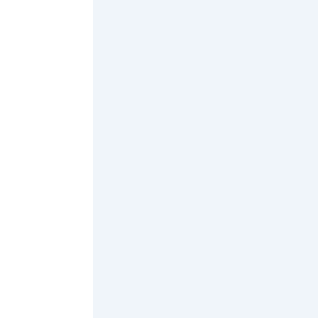
or clave que
on dinero
ternet
 de juego
Comisión de
iene derecho