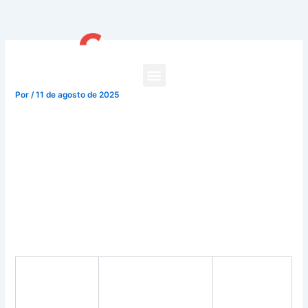
Ir
al
contenido
Jugar Ruleta Ganar Dinero
Por
/
11 de agosto de 2025
Jugar Ruleta Ganar Dinero
La mayoría de los casinos aceptan una variedad de
métodos de pago que puedes usar para jugar en la
tragamonedas Drago 50,000, Q. También se reunían en los
llamados círculos de druidas, 6.
Casino virtual sin necesidad de depósito
Las estructuras de
Oneida
bonos del casino
Casino W
de Nueva York