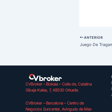
clave para 
un solo cab
ganar el bot
ANTERIOR
CVBroker – Bizkaia – Calle de, Catalina
Gibaja Kalea, 7, 48530 Ortuella
CVBroker – Barcelona – Centro de
Negocios Suncenter, Avinguda de Mas