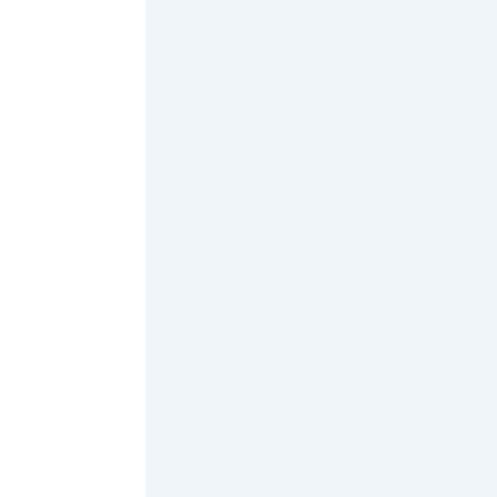
iper
en la parte
cluyen una
 esto unos
 de juegos
os nuevos y
a han
f the Incas
lemente
idas y la
 notado que
ación, lo