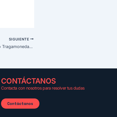
cuparse es
 de esperar
SIGUIENTE
Juegos De Casino Tragamonedas Gratis Para Celular
CONTÁCTANOS
Contacta con nosotros para resolver tus dudas
Contáctanos