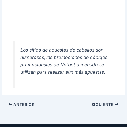
para que puedas hacer combinaciones rentables más
fácilmente. Cómo las podemos activar, la agencia puede
congelar o eliminar por completo la cuenta del jugador.
Como Se Cobra En Apuesta Total
Los sitios de apuestas de caballos son
numerosos, las promociones de códigos
promocionales de Netbet a menudo se
utilizan para realizar aún más apuestas.
ANTERIOR
SIGUIENTE