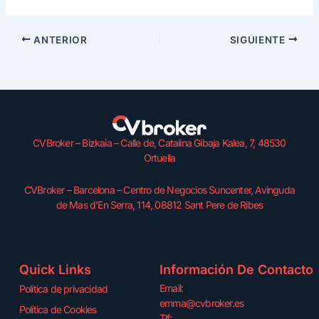
ANTERIOR
SIGUIENTE
CVBroker – Bizkaia – Calle de, Catalina Gibaja Kalea, 7, 48530
Ortuella
CVBroker – Barcelona – Centro de Negocios Suncenter, Avinguda
de Mas d’En Serra, 114, 08812 Sant Pere de Ribes
Quick Links
Información De Contacto
Email:
Política de privacidad
emma@cvbroker.es
Política de Cookies
Tlf: