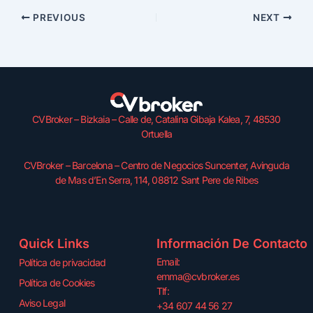
PREVIOUS
NEXT
CVBroker – Bizkaia – Calle de, Catalina Gibaja Kalea, 7, 48530
Ortuella
CVBroker – Barcelona – Centro de Negocios Suncenter, Avinguda
de Mas d’En Serra, 114, 08812 Sant Pere de Ribes
Quick Links
Información De Contacto
Email:
Política de privacidad
emma@cvbroker.es
Política de Cookies
Tlf:
Aviso Legal
+34 607 44 56 27