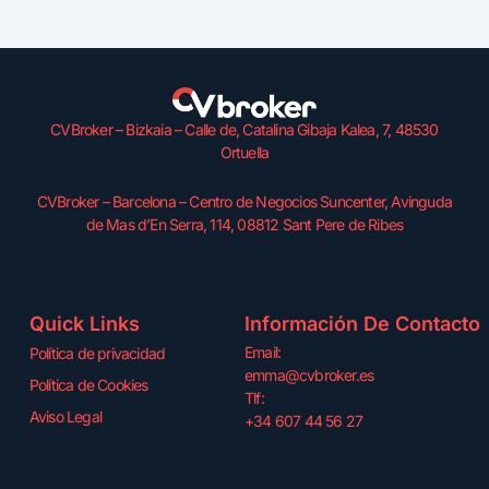
CVBroker – Bizkaia – Calle de, Catalina Gibaja Kalea, 7, 48530
Ortuella
CVBroker – Barcelona – Centro de Negocios Suncenter, Avinguda
de Mas d’En Serra, 114, 08812 Sant Pere de Ribes
Quick Links
Información De Contacto
Email:
Política de privacidad
emma@cvbroker.es
Política de Cookies
Tlf:
Aviso Legal
+34 607 44 56 27