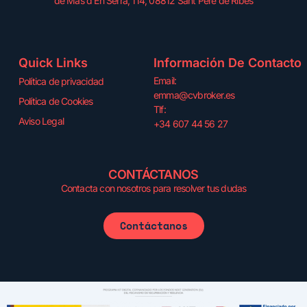
de Mas d’En Serra, 114, 08812 Sant Pere de Ribes
Quick Links
Información De Contacto
Email:
Política de privacidad
emma@cvbroker.es
Política de Cookies
Tlf:
Aviso Legal
+34 607 44 56 27
CONTÁCTANOS
Contacta con nosotros para resolver tus dudas
Contáctanos