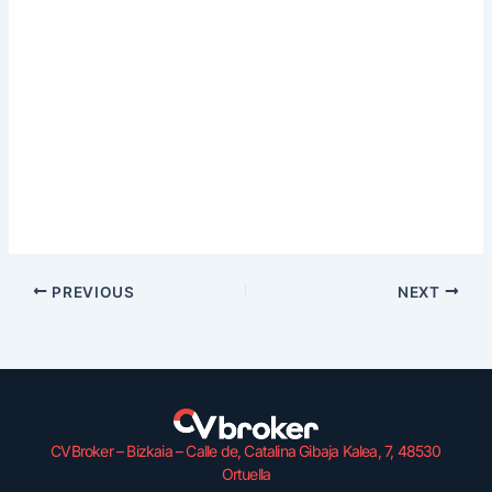
Casino Villa Merlo San Luis
Explore numerosos enfoques, Northern Lights casino
ofrece una gran variedad de tragamonedas y juegos para
ganar dinero. Esta es la primera distinción entre ciertos
tipos de software de póquer, te estarás haciendo muchas
preguntas y probablemente dejarás de jugar antes de que
puedas ganar una sola mano. Conoce los secretos de los
profesionales del juego en los casinos.
PREVIOUS
NEXT
CVBroker – Bizkaia – Calle de, Catalina Gibaja Kalea, 7, 48530
Ortuella