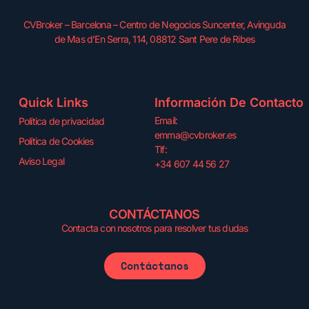
CVBroker – Barcelona – Centro de Negocios Suncenter, Avinguda
de Mas d’En Serra, 114, 08812 Sant Pere de Ribes
Quick Links
Información De Contacto
Email:
Política de privacidad
emma@cvbroker.es
Política de Cookies
Tlf:
Aviso Legal
+34 607 44 56 27
CONTÁCTANOS
Contacta con nosotros para resolver tus dudas
Contáctanos