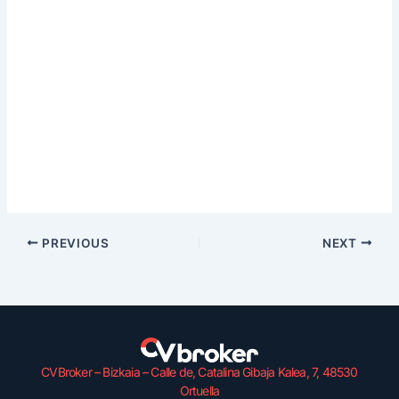
Usted debe aprender un montón de consejos, y estamos
seguros de que le resultará difícil encontrar alguno
mejor.
Por supuesto, solo lo obtendrá si se une a través del
enlace CasinoBonusMaster.
Juega Gratis A Golden Goddess En Modo Demo
Casino De Bitcoin Sin Depósito Gratis
La Ruleta Casino
PREVIOUS
NEXT
CVBroker – Bizkaia – Calle de, Catalina Gibaja Kalea, 7, 48530
Ortuella