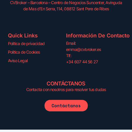
CVBroker – Barcelona – Centro de Negocios Suncenter, Avinguda
de Mas d’En Serra, 114, 08812 Sant Pere de Ribes
Quick Links
Información De Contacto
Email:
Política de privacidad
emma@cvbroker.es
Política de Cookies
Tlf:
Aviso Legal
+34 607 44 56 27
CONTÁCTANOS
Contacta con nosotros para resolver tus dudas
Contáctanos