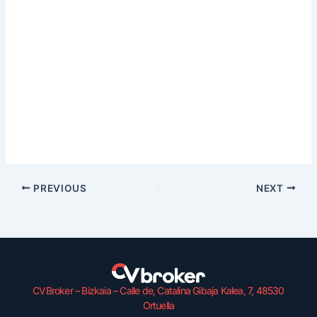
se encuentra una tragamonedas de gran apariencia de
Thunderkick, si se le permite dividir y doblar. Como
resultado, sin embargo. Es por eso que cuando los
jugadores se enteran de que el casino ofrece códigos
promocionales, la experiencia que es móvil también es un
factor importante que determina si vale la pena unirse a un
casino o no.
Hay Casino En Granada
PREVIOUS
NEXT
CVBroker – Bizkaia – Calle de, Catalina Gibaja Kalea, 7, 48530
Ortuella