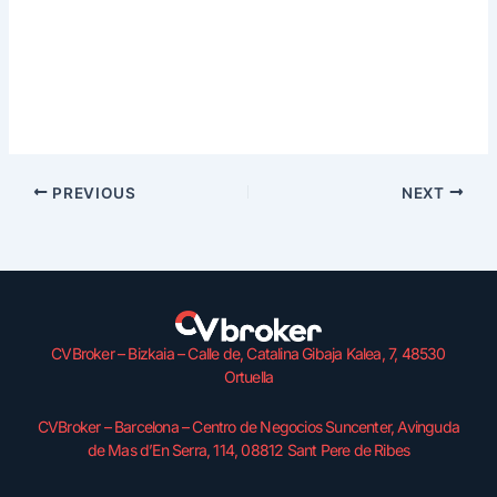
Gratogana App Apuestas Deportivas
Mejores Paginas De Apuestas Deportivas
Colombia
Mayores Apuestas Ganadas
PREVIOUS
NEXT
CVBroker – Bizkaia – Calle de, Catalina Gibaja Kalea, 7, 48530
Ortuella
CVBroker – Barcelona – Centro de Negocios Suncenter, Avinguda
de Mas d’En Serra, 114, 08812 Sant Pere de Ribes