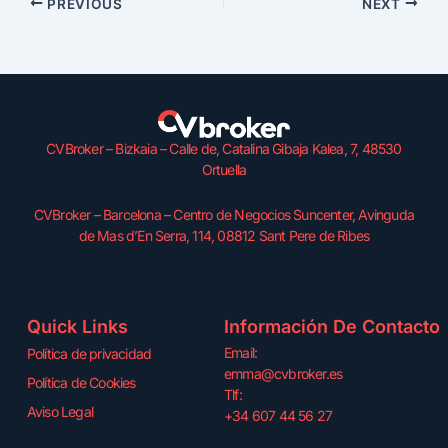
PREVIOUS
NEXT
CVBroker – Bizkaia – Calle de, Catalina Gibaja Kalea, 7, 48530
Ortuella
CVBroker – Barcelona – Centro de Negocios Suncenter, Avinguda
de Mas d’En Serra, 114, 08812 Sant Pere de Ribes
Quick Links
Información De Contacto
Email:
Política de privacidad
emma@cvbroker.es
Política de Cookies
Tlf:
Aviso Legal
+34 607 44 56 27