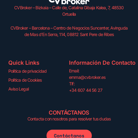
CVBroker – Bizkaia – Calle de, Catalina Gibaja Kalea, 7, 48530
Ortuella
CVBroker – Barcelona – Centro de Negocios Suncenter, Avinguda
de Mas d’En Serra, 114, 08812 Sant Pere de Ribes
Quick Links
Información De Contacto
Email:
Política de privacidad
emma@cvbroker.es
Política de Cookies
Tlf:
Aviso Legal
+34 607 44 56 27
CONTÁCTANOS
Contacta con nosotros para resolver tus dudas
Contáctanos