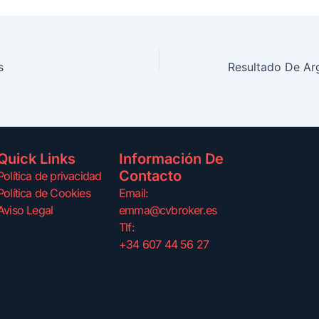
s
Resultado De Ar
Quick Links
Información De
Contacto
Política de privacidad
Política de Cookies
Email:
Aviso Legal
emma@cvbroker.es
Tlf:
+34 607 44 56 27